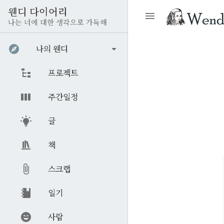
웬디 다이어리
나는 너에 대한 생각으로 가득해
나의 웬디
프로젝트
주간일정
글
책
스크랩
일기
사람