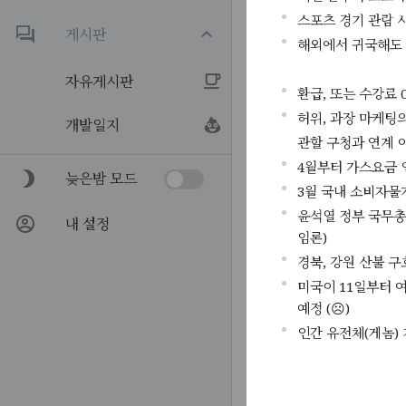
스포츠 경기 관람 시
게시판
해외에서 귀국해도 
자유게시판
환급, 또는 수강료 
허위, 과장 마케팅의
개발일지
관할 구청과 연계 
4월부터 가스요금 인상
늦은밤 모드
3월 국내 소비자물가
윤석열 정부 국무총
내 설정
임론)
경북, 강원 산불 구
미국이 11일부터 여
예정 (☹️)
인간 유전체(게놈) 