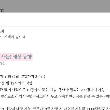
letters
요정
Lv.19
도 기백이 필요해
분야
시기
*
*
검색 결과 14개
2.98초
내가 사는) 세상 동향
 작성
6/30 (목) (내가 사는) 세상 동향
[ 정보 ]
16
1
2
7월부터 전기료 인상 예정. (4인 가족 평균 소비량 기준 한 달에 약 1,
내게 됨) 연료비 연동제가 작년부터 작년부터 도입되었는데, 그 동
 완화 (4월 17일까지 2주간)
데 안 올린
6/21 (화) (내가 사는) 세상 동향
[ 정보 ]
25
2
방 등 밤 12시까지 영업
오스트리아와 독일이 문 닫았던 석탄발전소를 재가동하기로 함(석탄
관 없이 사적으로 10명까지 모임 가능. 행사나 집회는 299명까지 가능.
실가스의 주범). 러시아가 유럽으로 가는 천연가스 양을 줄였기 때문
선별진료소와 임시선별검사소에서 무료 신속항원검사를 받을 수 없음. (병원에
가 오른 탓에 편의점 도시락 매
6/17 (금) (내가 사는) 세상 동향
[ 정보 ]
73
1
2
미국 연준 기준금리 0.75% 인상. 다음 달에 또 올릴 수 있다고 함.
해에만 3번 올렸는데 연말까지 2.50%로 올릴거라는 얘기가 나왔다고 
9 사망자 매장 가능. 코로나19로 사망 시 나오던 지원금 1,000만원도 사