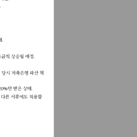
022년 5월 18일
가
 지원할 계
이 한 달 반
2022년 5월 6일
과 두 자녀
유행으로 코로
.
022년 4월 29일
작년에 금융
 조금씩 상승될 예정.
1억 5천만
022년 4월 27일
임 당시 저축은행 파산 책
. S&P가
 모른다고 한
0%만 받은 상태.
022년 4월 27일
P는 지난 20
라 다른 서류에도 적용할
15종 재활
022년 4월 21일
해, 지난 2
울 땐 지역별
022년 4월 20일
지) 신흥국