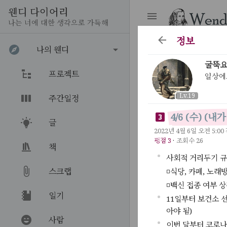
웬디 다이어리
나는 너에 대한 생각으로 가득해
정보
나의 웬디
굴뚝
프로젝트
일상에
Lv.19
주간일정
4/6 (수) (
글
2022년 4월 6일 오전 5:00
평점 3
·
조회수 26
책
사회적 거리두기 규제
스크랩
◽식당, 카페, 노래
◽백신 접종 여부 상
일기
11일부터 보건소 
아야 됨)
사람
이번 달부터 코로나1