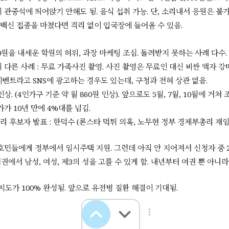
온난화 속도
5/18 (수) (내가 사는) 세상 동향
[ 정보 ]
18
1
2
 관중석에 띄어앉기 안해도 됨. 음식 섭취 가능. 단, 소리내서 응원은 불
북한에 코로나19가 유행해 정부에서 북한에 백신을 포함한 의약품을
백신 접종을 마쳤다면 격리 없이 입국장에 들어올 수 있음.
획이라고 함. SPC그룹에 파리바게뜨 제빵기사 임종린씨의 단식 투쟁
지남.UN에서 러시아가
5/17 (화) (내가 사는) 세상 동향
[ 정보 ]
19
0원을 내세운 학원의 허위, 과장 마케팅 조심. 돌려받지 못하는 사례 다수.
3일, 김인철 사회부총리 겸 교육부 장관 후보자가 자진사퇴함. (부인
장학금 논란)남아프리카 공화국에서 BA.4와 BA.5 변이 바이러스 
 다른 사례 : 무료 가족사진 촬영. 사진 촬영은 무료인 대신 비싼 액자 강매
나19 확진자가 다
5/3 (화) (내가 사는) 세상 동향
[ 정보 ]
29
1
2
이벤트라고 SNS에 광고하는 경우도 있는데, 구청과 전혀 상관 없음.
우리은행 직원이 회사자금 614억 원을 횡령한 혐의로 긴급체포됨. 
. (4인가구 기준 약 월 860원 인상). 앞으로도 5월, 7월, 10월에 거쳐
사에서 발생한 사기, 횡령, 도난·피탈 등 금융사고는 총 40건으로 18
가 10년 만에 4%대를 넘김.
원에 달함. 제1금
4/28 (목) (내가 사는) 세상 동향
[ 정보 ]
51
1
2
리 후보자 발표 : 한덕수 (론스타 먹튀 의혹, 노무현 정부 경제부총리 재
SSG닷컴과 지마켓글로벌이 유료 멤버십을 내놓음.한국 신용등급 발표
우리나라 신용등급을 기존 'AA'로 유지함.스태그플레이션이 올지도
다.- 미국 금리
4/27 (수) (내가 사는) 세상 동향
[ 정보 ]
16
1
호민들에게 정부에서 임시주택 지원. 그런데 아직 안 지어져서 신청자 중 2
2
2022년 첫 경제성장률 성적표 발표. 올 1분기(1~3월) 국내 실질 GD
권에서 남성, 여성, 제3의 성을 고를 수 있게 함. 내년부터 여권 뿐 아니
21년 4분기 대비 0.7%, 2021년 1분기 대비 3.1% 성장. 플라스틱 
4/22 (금) (내가 사는) 세상 동향
[ 정보 ]
34
2
2
지도가 100% 완성됨. 앞으로 유전병 질환 해결이 기대됨.
심야 시간 택시잡기가 어렵게 됨. 팬데믹 직전인 2019년 12월과 비교
월 택시기사 수가 26.9%로 감소했기 때문.심야에 택시 잡기가 어려
심야버스노선을
4/20 (수) (내가 사는) 세상 동향
[ 정보 ]
50
1
2
18일부터 사회적 거리두기 전면 해제 (실내외 마스크 착용의무는 유