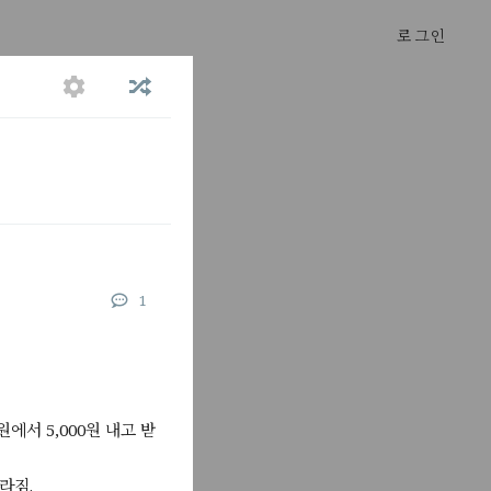
로그인
평점
*
022년 6월 30일
1
500원을 더
안 올려야하는
022년 6월 21일
발전은 온
. 외식물가
서 5,000원 내고 받
022년 6월 17일
한국은행도 올
함...북극
라짐.