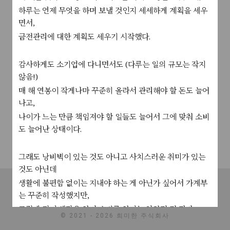
하루는 언제 무엇을 하며 보낼 것인지 세세하게 계획을 세우
면서,
금전관리에 대한 계획도 세우기 시작했다.
감사하게도 소기업에 다니면서도 (다루는 일의 규모는 작지
않음!)
매 해 연봉이 작게나마 꾸준히 올라서 관리해야 할 돈도 늘어
나고,
나이가 느는 만큼 책임져야 할 일들도 늘어서 그에 맞춰 소비
도 늘어난 상태이다.
그래도 낭비벽이 있는 것도 아니고 사치스러운 취미가 있는
것도 아닌데
공지사항
서비스소개
고객센터
문의하기
이용약관
생활에 불편함 없이는 지내야 하는 게 아닌가 싶어서 가계부
는 꾸준히 작성했지만,
개인정보처리방침
그렇게 깊이 생각을 하며 소비를 하지는 않았던 것 같다.
© 2021 - 2026 희미한 주식회사
나에게 필요한 물건이라고 생각되면 아까지 않고 지갑을 열