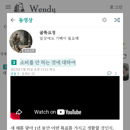
로그인
동영상
scraps
Lv.19
굴뚝요정
일상에도 기백이 필요해
분야
시기
평점
*
*
*
Lv.19
검색 결과 1개
0.46초
소비를 안 하는 것에 대하여
소비를 안 하는 것에 대하여
2023년 1월 19일 오전 12:12 작성
새 해를 맞아 1년 동안 어떤 목표를 가지고 생활할 것인지,
2
평점 3
·
조회수 22
하루는 언제 무엇을 하며 보낼 것인지 세세하게 계획을 세우
[ 동영상 ]
22
2
2023년 1월 19일
면서, 금전관리에 대한 계획도 세우기 시작했다. 감사하게도
소
끝
새 해를 맞아 1년 동안 어떤 목표를 가지고 생활할 것인지,