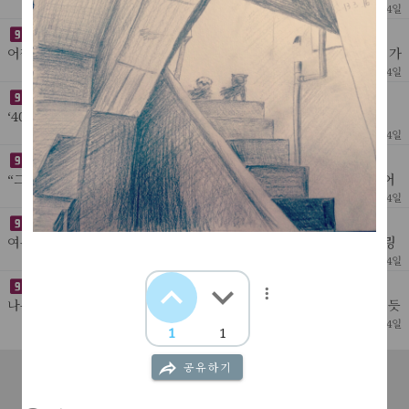
난 것인지 알 수는 없었지만 어쨌든 거실에서 들려오는 낮은 남자의 목
[ 나의 글 ]
57
2022년 1월 14일
소리를 들을 수 있었다. 컴퓨터 모니터 아
중고인간 5
어쨌든 그렇게 전망이 넓게 트여 있는 곳에서 아내가 폐쇄 공포증을 가
지게 된 이유를 나는 그 작은 판자집으로 두고 있었고 58평 아파트를
[ 나의 글 ]
31
2022년 1월 14일
자랑하며 마음을 사로잡아 결혼에도 골인 할
중고인간 4
‘40년을 살아오면서 나는 잠을 자는데 얼마만큼의 시간을 할애 했을
까. 15년 쯤 될까, 20년 쯤 될까.’ 그런 생각이 들었다. 숱하게 잠을 자
[ 나의 글 ]
35
2022년 1월 14일
봤지만 잠을 자며 무슨 소리를 들었
중고인간 3
“그러니까 그 곳이 그늘진 곳이라 좀 무섭기도 하고 의자에 물이 먹어
엉덩이가 축축하게 젖는 거 같기도 해서 그 비석 아래로 내려와 쭈그려
[ 나의 글 ]
48
2022년 1월 14일
앉았대요. 계속 기다리다 기다리다 아 이
중고인간 2
여름이었고 밖에는 비가 오고 있었다.“아버지는 어디 가셨나?”양파링
한 봉지와 참이슬 한 병을 계산대 위에 올려놓으며 멍하니 창 밖을 바
[ 나의 글 ]
54
2022년 1월 14일
라보고 있는 들창코 여중생에게 말을 건넸다.
중고인간 1
나는 잠을 자고 있었다. 피곤을 달고 다니는 대부분의 사람들이 그렇듯
이 그때 나는 이빨을 조금 갈고 있었다. 컴퓨터 모니터 아래 파란색 전
[ 나의 글 ]
91
2022년 1월 14일
1
1
원 버튼이 점멸하고 새벽 2시 스스로 켜진
Javascript도 넣고console.log('우왕');무난무난
공유하기
공지사항
서비스소개
고객센터
문의하기
이용약관
[ 나의 글 ]
59
2022년 1월 14일
개인정보처리방침