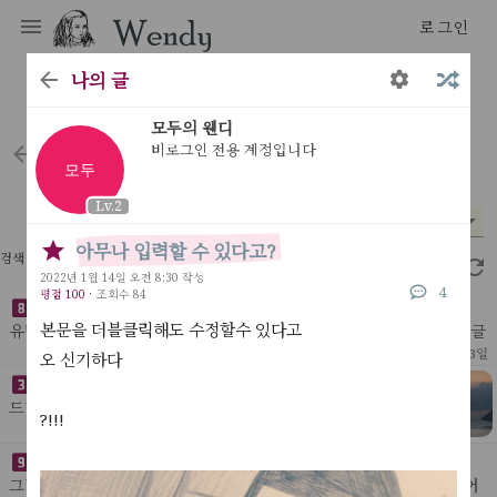
로그인
나의 글
우리의 멤버가 되어주세요
모두의 웬디
비로그인 전용 계정입니다
letters
모두
모두
Lv.2
분야
시기
평점
Lv.2
*
*
*
아무나 입력할 수 있다고?
검색 결과 10개
2.01초
2022년 1월 14일 오전 8:30 작성
4
평점 100
·
조회수 84
상당히 재미난
본문을 더블클릭해도 수정할수 있다고
유별난 곳인가?어찌됬든 재미난 곳이다.로그인을 하지 않아도 뭔가 글
을 남길수 있다니.
[ 나의 글 ]
51
1
2024년 4월 3일
오 신기하다
아무 아이디어가 없다!
드디어 무엇이든 만들 수 있게 되었는데,그토록 만들고 싶었
?!!!
던 수많은 아이디어들이어딘가로 사라져 버렸다.
[ 아이디어 ]
80
2022년 1월 20일
중고인간 6
그날 밤. 또 목소리를 들었다. 잠결에 들은 것인지 확실히 잠에서 깨어