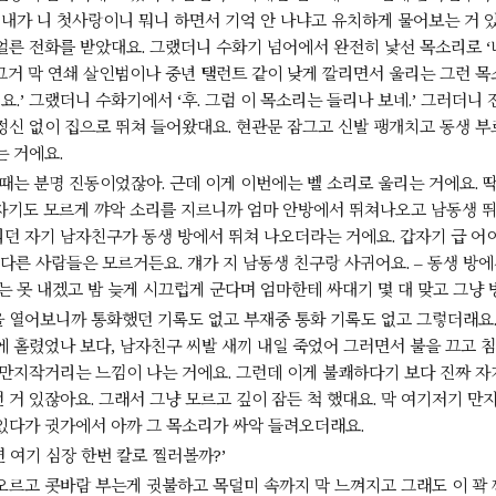
2
서 내가 니 첫사랑이니 뭐니 하면서 기억 안 나냐고 유치하게 물어보는 거 
그날 밤. 또 목소리를 들었다. 잠결에 들은 것인지 확실히 잠에서 깨
알 수는 없었지만 어쨌든 거실에서 들려오는 낮은 남자의 목소리를 
른 전화를 받았대요. 그랬더니 수화기 넘어에서 완전히 낯선 목소리로 ‘너
다. 컴퓨터 모니터 아
중고인간 5
[ 나의 글 ]
그거 막 연쇄 살인범이나 중년 탤런트 같이 낮게 깔리면서 울리는 그런 목
31
2
어쨌든 그렇게 전망이 넓게 트여 있는 곳에서 아내가 폐쇄 공포증을 
데요.’ 그랬더니 수화기에서 ‘후. 그럼 이 목소리는 들리나 보네.’ 그러더니 
유를 나는 그 작은 판자집으로 두고 있었고 58평 아파트를 자랑하며
정신 없이 집으로 뛰쳐 들어왔대요. 현관문 잠그고 신발 팽개치고 동생 
잡아 결혼에도 골인 할
중고인간 4
[ 나의 글 ]
35
2
는 거에요.
‘40년을 살아오면서 나는 잠을 자는데 얼마만큼의 시간을 할애 했을까.
 때는 분명 진동이었잖아. 근데 이게 이번에는 벨 소리로 울리는 거에요. 
될까, 20년 쯤 될까.’ 그런 생각이 들었다. 숱하게 잠을 자봤지만 잠
자기도 모르게 꺄악 소리를 지르니까 엄마 안방에서 뛰쳐나오고 남동생 뛰
소리를 들었
중고인간 3
[ 나의 글 ]
48
2
던 자기 남자친구가 동생 방에서 뛰쳐 나오더라는 거에요. 갑자기 급 어이 
“그러니까 그 곳이 그늘진 곳이라 좀 무섭기도 하고 의자에 물이 먹
지 다른 사람들은 모르거든요. 걔가 지 남동생 친구랑 사귀어요. – 동생 방
축축하게 젖는 거 같기도 해서 그 비석 아래로 내려와 쭈그려 앉았대요
는 못 내겠고 밤 늦게 시끄럽게 군다며 엄마한테 싸대기 몇 대 맞고 그냥
다리다 기다리다 아 이
중고인간 2
[ 나의 글 ]
54
2
 열어보니까 통화했던 기록도 없고 부재중 통화 기록도 없고 그렇더래요. 온
여름이었고 밖에는 비가 오고 있었다.“아버지는 어디 가셨나?”양파링
참이슬 한 병을 계산대 위에 올려놓으며 멍하니 창 밖을 바라보고 있
에 홀렸었나 보다, 남자친구 씨발 새끼 내일 죽었어 그러면서 불을 끄고 
중생에게 말을 건넸다.
중고인간 1
[ 나의 글 ]
 만지작거리는 느낌이 나는 거에요. 그런데 이게 불쾌하다기 보다 진짜 
91
2
나는 잠을 자고 있었다. 피곤을 달고 다니는 대부분의 사람들이 그렇
 거 있잖아요. 그래서 그냥 모르고 깊이 잠든 척 했대요. 막 여기저기 만
는 이빨을 조금 갈고 있었다. 컴퓨터 모니터 아래 파란색 전원 버튼
있다가 귓가에서 아까 그 목소리가 싸악 들려오더래요.
새벽 2시 스스로 켜진
[ 나의 글 ]
59
2022년 1월 1
면 여기 심장 한번 칼로 찔러볼까?’
Javascript도 넣고console.log('우왕');무난무난
오르고 콧바람 부는게 귓불하고 목덜미 속까지 막 느껴지고 그래도 이 꽉