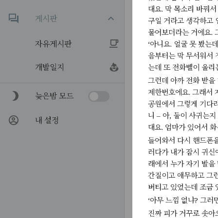
대요. 막 목소리 바꿔
게시판
구일 거라고 생각하고 얼
물어보더라는 거에요. 
자유게시판
‘아니요. 얼굴 못 봤는
음부터는 막 무서워서 
개발일지
는데 또 전화벨이 울리
그런데 아까 전화 받을
제한번호에요. 그래서 
늦은밤 모드
공원에서 그렇게 기다리
니 – 아, 둘이 사귀는
내 설정
대요. 엄마가 있어서 화
들어와서 다시 핸드폰을
러다가 내가 잠시 귀신
래에서 누가 자기 발을
간질이고 애무하고 그런
버티고 있었는데 조금 
‘아무 느낌 없냐? 그러
진짜 피가 거꾸로 솟아