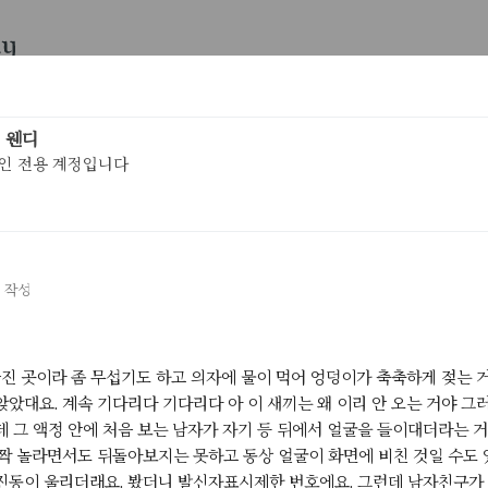
우리의 멤버가 되어주세요
 웬디
인 전용 계정입니다
letters
모두
Lv.2
분야
시기
*
*
검색 결과 10개
0.38초
9 작성
상당히 재미난
[ 나의 글 ]
51
1
유별난 곳인가?어찌됬든 재미난 곳이다.로그인을 하지 않아도 뭔가 
늘진 곳이라 좀 무섭기도 하고 의자에 물이 먹어 엉덩이가 축축하게 젖는 거
있다니.
앉았대요. 계속 기다리다 기다리다 아 이 새끼는 왜 이리 안 오는 거야 그
아무 아이디어가 없다!
[ 아이디어 ]
80
2022년 1월 2
데 그 액정 안에 처음 보는 남자가 자기 등 뒤에서 얼굴을 들이대더라는 거
드디어 무엇이든 만들 수 있게 되었는데,그토록 만들고 싶었던 수많
깜짝 놀라면서도 뒤돌아보지는 못하고 동상 얼굴이 화면에 비친 것일 수도
아이디어들이어딘가로 사라져 버렸다.
진동이 울리더래요. 봤더니 발신자표시제한 번호에요. 그런데 남자친구가 
중고인간 6
[ 나의 글 ]
57