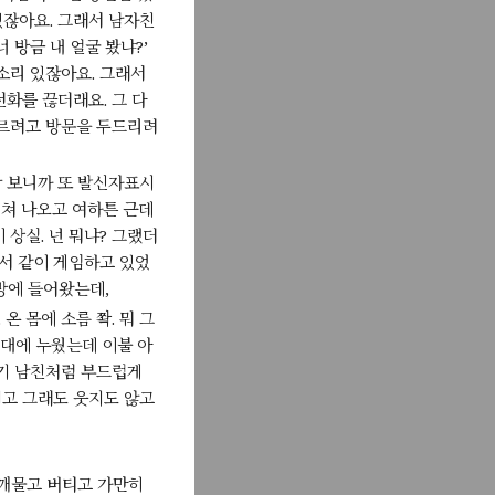
022년 1월 14일
있잖아요. 그래서 남자친
어난 것인지
들을 수 있었
 방금 내 얼굴 봤냐?’
소리 있잖아요. 그래서
022년 1월 14일
가지게 된 이
전화를 끊더래요. 그 다
 마음을 사로
부르려고 방문을 두드리려
022년 1월 14일
 15년 쯤
딱 보니까 또 발신자표시
을 자며 무슨
쳐 나오고 여하튼 근데
022년 1월 14일
상실. 넌 뭐냐? 그랬더
어 엉덩이가
에서 같이 게임하고 있었
. 계속 기
 방에 들어왔는데,
022년 1월 14일
 몸에 소름 쫙. 뭐 그
 한 봉지와
는 들창코 여
침대에 누웠는데 이불 아
자기 남친처럼 부드럽게
022년 1월 14일
듯이 그때 나
지고 그래도 웃지도 않고
이 점멸하고
4일
 깨물고 버티고 가만히