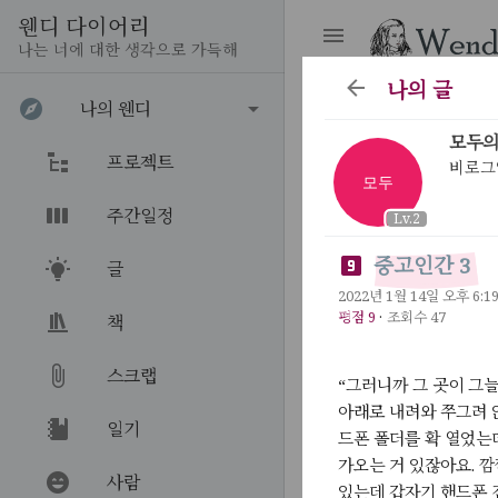
웬디 다이어리
나는 너에 대한 생각으로 가득해
나의 글
나의 웬디
모두의
프로젝트
비로그
모두
주간일정
Lv.2
중고인간 3
글
2022년 1월 14일 오후 6:1
평점 9
·
조회수 47
책
스크랩
“그러니까 그 곳이 그
아래로 내려와 쭈그려 
일기
드폰 폴더를 확 열었는
가오는 거 있잖아요. 
사람
있는데 갑자기 핸드폰 