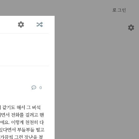
로그인
평점
*
0
2024년 4월 3일
글을 남길수
 같기도 해서 그 비석
러면서 전화를 걸려고 핸
0일
에요. 이렇게 천천히 다
은
 있다면서 부들부들 떨고
가끔씩 그런 장난을 쳤