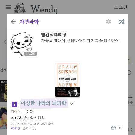
로그인
자연과학
우리는 우리가 읽은 것으로 만들어진다
빨간색츄리닝
가끔씩 침대에 걸터앉아 이야기를 들려주었어
books
Lv.30
Lv.30
분야
읽은 시기
평점
*
*
*
검색 결과 62개
2.45초
머스크 리스크
페즈 시디키 | 이경남 역
그는 분명히 개척자고 혁신가였다. 어느 분야에서는 천재라고
불릴만 했다.1999년 처음 2,200만달러를 손에 쥔 그는 이제
[ 인물 ]
이상한 나라의 뇌과학
9
2026년 2월 3일 읽음
세계 최고의 부자가 되었다.처음 그를 알게된건 2013
마라톤 나도 할 수 있다
김대식
| 정독
제프 갤러웨이 | 이명혜 역
2016년 6월 8일에 읽음
* 워크 브레이크 - 5분 뛰고 1분 걸으며 32킬로 지점까지 계
2016년 6월 8일 오전 7:57 작성
0
속 걷는 시간을 늘려가며 뛰다 마지막 10킬로부터 역주하는
평점 6
·
조회수 16
[ 건강&미용&가정 ]
21
2023년 7월 31일 읽음
방식이 책을 읽기전까지 나는 '달리는 중 걷는건 패배자