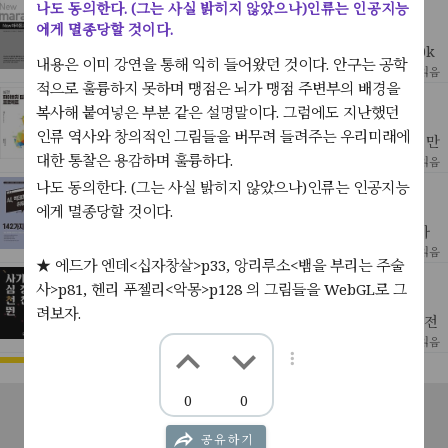
나도 동의한다. (그는 사실 밝히지 않았으나)인류는 인공지능
마라톤교본
에게 멸종당할 것이다.
가와고에 마나부 | 황세정 역
- 서브4 목표 - 5분 40초 페이스- 고글 준비- 훈련중에는 30k
내용은 이미 강연을 통해 익히 들어왔던 것이다. 안구는 공학
m이상 달리지 않는다. 실전에서만 달린다.- 격주로 30km를
[ 건강&미용&가정 ]
5
2023년 7월 31일 읽음
적으로 훌륭하지 못하며 맹점은 뇌가 맹점 주변부의 배경을
5분대/km로 달릴 수 있게 준비한다.- 피로가
실전! 파이토치 딥러닝 프로젝트
복사해 붙여넣은 부분 같은 설명말이다. 그럼에도 지난했던
아쉬쉬 란잔 자 | 김정인 역
인류 역사와 창의적인 그림들을 버무려 들려주는 우리미래에
예전 파이토치 버전이라 제대로 돌아가는 코드가 없지만그 만
대한 통찰은 용감하며 훌륭하다.
큼 코드들을 수선하며 돌려보는 맛이있다.특히 이미지에서 캡
[ Technology ]
13
2023년 5월 7일 읽음
션을 뽑아내거나 미디 파일들을 트레이닝 시켜 새로운 미디
나도 동의한다. (그는 사실 밝히지 않았으나)인류는 인공지능
AI, 빅데이터 활용이 쉬워지는 142가지 데이터셋
음악을
에게 멸종당할 것이다.
반병현
독학으로 어떤 분야 하나를, 그것도 꽤나 아카데믹하고 역사
가 깊은 분야를 익힌다는 건 나뿐만 아니라 그 누구에게도 쉬
[ Technology ]
21
2023년 4월 16일 읽음
★ 에드가 엔데<십자창살>p33, 앙리루소<뱀을 부리는 주술
운 일이 아닐것이다.그 중에서도 가장 고초를 겪고 있는 것은 '
사기꾼의 심장은 천천히 뛴다
사>p81, 헨리 푸젤리<악몽>p128 의 그림들을 WebGL로 그
곽재식
려보자.
조금은 오래 전, 이라기 보단 아마도 코로나가 터지기 바로 전
년, sf 페스티벌에서 곽재식 작가의 강연을 들었다.작가님은
[ 문학(시·소설) ]
15
2023년 4월 16일 읽음
굉장한 흡입력으로 한국의 전통(?) 귀신에 대한 난생처음
식스웨이크
무르 래퍼티 | 신해경 역
0
0
공지사항
서비스소개
고객센터
문의하기
이용약관
하지만 거기까지.서로가 서로를 너무나 의심하는 것도 이상하
고 또 설혹 누군가 범인이라해도 그건 과거 클론의 범행이지
[ 문학(시·소설) ]
18
2023년 4월 7일 읽음
개인정보처리방침
공유하기
현재의 클론은 아무 상관이 없지 않는가 - 무려 20년이 넘게