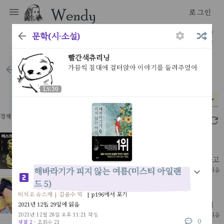
로그인
문학(시·소설)
우리는 우리가 읽은 것으로 만들어진다
빨간색츄리닝
가끔씩 침대에 걸터앉아 이야기를 들려주었어
books
Lv.30
Lv.30
분야
읽은 시기
평점
*
*
*
검색 결과 62개
2.29초
머스크 리스크
페즈 시디키 | 이경남 역
그는 분명히 개척자고 혁신가였다. 어느 분야에서는 천재라고
불릴만 했다.1999년 처음 2,200만달러를 손에 쥔 그는 이제
[ 인물 ]
해바라기가 피지 않는 여름(미스티 아일랜
9
2026년 2월 3일 읽음
세계 최고의 부자가 되었다.처음 그를 알게된건 2013
드 5)
마라톤 나도 할 수 있다
제프 갤러웨이 | 이명혜 역
미치오 슈스케 | 김윤수 역
| p196에서 포기
* 워크 브레이크 - 5분 뛰고 1분 걸으며 32킬로 지점까지 계
2021년 12월 29일에 읽음
속 걷는 시간을 늘려가며 뛰다 마지막 10킬로부터 역주하는
[ 건강&미용&가정 ]
2021년 12월 28일 오후 11:21 작성
21
2023년 7월 31일 읽음
0
방식이 책을 읽기전까지 나는 '달리는 중 걷는건 패배자
평점 2
·
조회수 21