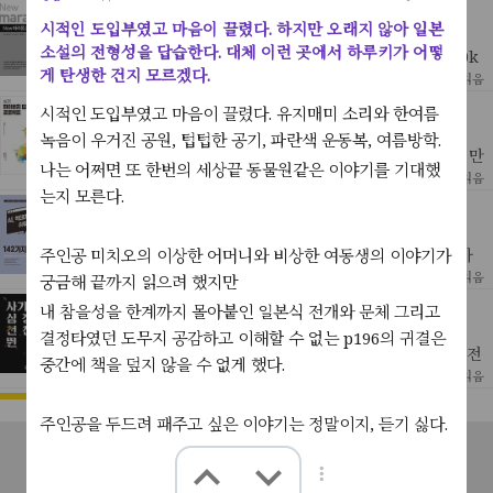
마라톤교본
시적인 도입부였고 마음이 끌렸다. 하지만 오래지 않아 일본
가와고에 마나부 | 황세정 역
소설의 전형성을 답습한다. 대체 이런 곳에서 하루키가 어떻
- 서브4 목표 - 5분 40초 페이스- 고글 준비- 훈련중에는 30k
게 탄생한 건지 모르겠다.
m이상 달리지 않는다. 실전에서만 달린다.- 격주로 30km를
[ 건강&미용&가정 ]
5
2023년 7월 31일 읽음
5분대/km로 달릴 수 있게 준비한다.- 피로가
실전! 파이토치 딥러닝 프로젝트
시적인 도입부였고 마음이 끌렸다. 유지매미 소리와 한여름
아쉬쉬 란잔 자 | 김정인 역
녹음이 우거진 공원, 텁텁한 공기, 파란색 운동복, 여름방학.
예전 파이토치 버전이라 제대로 돌아가는 코드가 없지만그 만
나는 어쩌면 또 한번의 세상끝 동물원같은 이야기를 기대했
큼 코드들을 수선하며 돌려보는 맛이있다.특히 이미지에서 캡
[ Technology ]
13
2023년 5월 7일 읽음
는지 모른다.
션을 뽑아내거나 미디 파일들을 트레이닝 시켜 새로운 미디
AI, 빅데이터 활용이 쉬워지는 142가지 데이터셋
음악을
반병현
주인공 미치오의 이상한 어머니와 비상한 여동생의 이야기가
독학으로 어떤 분야 하나를, 그것도 꽤나 아카데믹하고 역사
가 깊은 분야를 익힌다는 건 나뿐만 아니라 그 누구에게도 쉬
[ Technology ]
21
2023년 4월 16일 읽음
궁금해 끝까지 읽으려 했지만
운 일이 아닐것이다.그 중에서도 가장 고초를 겪고 있는 것은 '
사기꾼의 심장은 천천히 뛴다
내 참을성을 한계까지 몰아붙인 일본식 전개와 문체 그리고
곽재식
결정타였던 도무지 공감하고 이해할 수 없는 p196의 귀결은
조금은 오래 전, 이라기 보단 아마도 코로나가 터지기 바로 전
중간에 책을 덮지 않을 수 없게 했다.
년, sf 페스티벌에서 곽재식 작가의 강연을 들었다.작가님은
[ 문학(시·소설) ]
15
2023년 4월 16일 읽음
굉장한 흡입력으로 한국의 전통(?) 귀신에 대한 난생처음
식스웨이크
주인공을 두드려 패주고 싶은 이야기는 정말이지, 듣기 싫다.
무르 래퍼티 | 신해경 역
공지사항
서비스소개
고객센터
문의하기
이용약관
하지만 거기까지.서로가 서로를 너무나 의심하는 것도 이상하
고 또 설혹 누군가 범인이라해도 그건 과거 클론의 범행이지
[ 문학(시·소설) ]
18
2023년 4월 7일 읽음
개인정보처리방침
현재의 클론은 아무 상관이 없지 않는가 - 무려 20년이 넘게