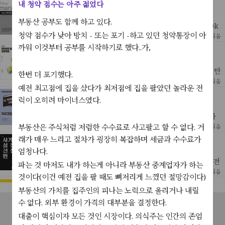
내 청약 점수는 아주 젊었다
마라톤교본
가와고에 마나부 | 황세정 역
부동산 공부도 함께 하고 있다.
- 서브4 목표 - 5분 40초 페이스- 고글 준비- 훈련중에는 30k
청약 점수가 낮아 방치 - 또는 포기 -하고 있던 청약통장이 아
m이상 달리지 않는다. 실전에서만 달린다.- 격주로 30km를
[ 건강&미용&가정 ]
5
2023년 7월 31일 읽음
5분대/km로 달릴 수 있게 준비한다.- 피로가
까워 이것부터 공부를 시작하기로 했다..가,
실전! 파이토치 딥러닝 프로젝트
아쉬쉬 란잔 자 | 김정인 역
예전 파이토치 버전이라 제대로 돌아가는 코드가 없지만그 만
한번 더 포기했다.
큼 코드들을 수선하며 돌려보는 맛이있다.특히 이미지에서 캡
[ Technology ]
13
2023년 5월 7일 읽음
예전 최고점에 집을 샀다가 최저점에 집을 팔았던 놀라운 전
션을 뽑아내거나 미디 파일들을 트레이닝 시켜 새로운 미디
AI, 빅데이터 활용이 쉬워지는 142가지 데이터셋
음악을
력이 오히려 마이너스였다.
반병현
독학으로 어떤 분야 하나를, 그것도 꽤나 아카데믹하고 역사
가 깊은 분야를 익힌다는 건 나뿐만 아니라 그 누구에게도 쉬
[ Technology ]
부동산은 주식처럼 저렴한 수수료로 사고팔고 할 수 없다. 거
21
2023년 4월 16일 읽음
운 일이 아닐것이다.그 중에서도 가장 고초를 겪고 있는 것은 '
래가 매우 느리고 절차가 굉장히 복잡하며 세금과 수수료가
사기꾼의 심장은 천천히 뛴다
엄청나다.
곽재식
조금은 오래 전, 이라기 보단 아마도 코로나가 터지기 바로 전
파는 것 마저도 내가 하는게 아니라 부동산 중계업자가 하는
년, sf 페스티벌에서 곽재식 작가의 강연을 들었다.작가님은
[ 문학(시·소설) ]
15
2023년 4월 16일 읽음
것이다(이건 예전 집을 팔 때도 뼈저리게 느꼈던 절망감이다)
굉장한 흡입력으로 한국의 전통(?) 귀신에 대한 난생처음
식스웨이크
부동산의 가치를 집주인의 피나는 노력으로 올리거나 내릴
무르 래퍼티 | 신해경 역
수 없다. 외부 환경이 가격의 대부분을 결정한다.
공지사항
서비스소개
고객센터
문의하기
이용약관
하지만 거기까지.서로가 서로를 너무나 의심하는 것도 이상하
대출이 핵심이자 모든 것인 시장이다. 의식주는 인간의 존엄
고 또 설혹 누군가 범인이라해도 그건 과거 클론의 범행이지
[ 문학(시·소설) ]
18
2023년 4월 7일 읽음
개인정보처리방침
현재의 클론은 아무 상관이 없지 않는가 - 무려 20년이 넘게