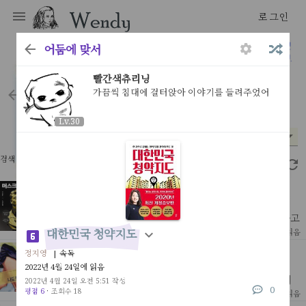
로그인
어둠에 맞서
우리는 우리가 읽은 것으로 만들어진다
빨간색츄리닝
가끔씩 침대에 걸터앉아 이야기를 들려주었어
books
Lv.30
Lv.30
분야
읽은 시기
평점
*
*
*
검색 결과 62개
2.46초
머스크 리스크
페즈 시디키 | 이경남 역
그는 분명히 개척자고 혁신가였다. 어느 분야에서는 천재라고
불릴만 했다.1999년 처음 2,200만달러를 손에 쥔 그는 이제
[ 인물 ]
대한민국 청약지도
9
2026년 2월 3일 읽음
세계 최고의 부자가 되었다.처음 그를 알게된건 2013
마라톤 나도 할 수 있다
정지영
| 속독
제프 갤러웨이 | 이명혜 역
2022년 4월 24일에 읽음
* 워크 브레이크 - 5분 뛰고 1분 걸으며 32킬로 지점까지 계
2022년 4월 24일 오전 5:51 작성
0
속 걷는 시간을 늘려가며 뛰다 마지막 10킬로부터 역주하는
평점 6
·
조회수 18
[ 건강&미용&가정 ]
21
2023년 7월 31일 읽음
방식이 책을 읽기전까지 나는 '달리는 중 걷는건 패배자