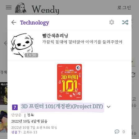
로그인
Technology
우리는 우리가 읽은 것으로 만들어진다
빨간색츄리닝
가끔씩 침대에 걸터앉아 이야기를 들려주었어
books
Lv.30
Lv.30
분야
읽은 시기
평점
*
*
*
검색 결과 62개
3.17초
머스크 리스크
페즈 시디키 | 이경남 역
그는 분명히 개척자고 혁신가였다. 어느 분야에서는 천재라고
불릴만 했다.1999년 처음 2,200만달러를 손에 쥔 그는 이제
[ 인물 ]
3D 프린터 101(개정판)(Project DIY)
9
2026년 2월 3일 읽음
세계 최고의 부자가 되었다.처음 그를 알게된건 2013
마라톤 나도 할 수 있다
안상준
| 정독
제프 갤러웨이 | 이명혜 역
2022년 10월 4일에 읽음
* 워크 브레이크 - 5분 뛰고 1분 걸으며 32킬로 지점까지 계
2022년 10월 7일 오전 9:04 작성
0
속 걷는 시간을 늘려가며 뛰다 마지막 10킬로부터 역주하는
평점 7
·
조회수 13
[ 건강&미용&가정 ]
21
2023년 7월 31일 읽음
방식이 책을 읽기전까지 나는 '달리는 중 걷는건 패배자