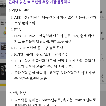
근래에 읽은 3D프린팅 책중 가장 훌륭하다
마라톤교본
가와고에 마나부 | 황세정 역
필라멘트 선택
- 서브4 목표 - 5분 40초 페이스- 고글 준비- 훈련중에는 30k
m이상 달리지 않는다. 실전에서만 달린다.- 격주로 30km를
[ 건강&미용&가정 ]
ABS - 산업계에서 제품 생산시 가장 많이 사용하는 열가
5
2023년 7월 31일 읽음
5분대/km로 달릴 수 있게 준비한다.- 피로가
소성 플라스틱
실전! 파이토치 딥러닝 프로젝트
아쉬쉬 란잔 자 | 김정인 역
PLA
예전 파이토치 버전이라 제대로 돌아가는 코드가 없지만그 만
Flexible PLA - 신축성과 탄성이 높은 PLA, 쉽게 휘어
큼 코드들을 수선하며 돌려보는 맛이있다.특히 이미지에서 캡
[ Technology ]
13
2023년 5월 7일 읽음
지고 출력물이 말랑말랑. 까다로운 출력
션을 뽑아내거나 미디 파일들을 트레이닝 시켜 새로운 미디
AI, 빅데이터 활용이 쉬워지는 142가지 데이터셋
음악을
PC - 3D프린팅 중 가장 높은 투명도
반병현
PETG - 유해물질x, ABS의 단점 개선
독학으로 어떤 분야 하나를, 그것도 꽤나 아카데믹하고 역사
가 깊은 분야를 익힌다는 건 나뿐만 아니라 그 누구에게도 쉬
[ Technology ]
21
2023년 4월 16일 읽음
TPU - 높은 신축성과 내구성. 신발 밑창에 사용. 출력 난
운 일이 아닐것이다.그 중에서도 가장 고초를 겪고 있는 것은 '
이도가 높으나 고유의 질감이 좋아 인기.
사기꾼의 심장은 천천히 뛴다
곽재식
플라스틱 합성 금속재 - 샌딩후 플라스틱을 갈아내어 금
조금은 오래 전, 이라기 보단 아마도 코로나가 터지기 바로 전
속 성분을 표면에 노출
년, sf 페스티벌에서 곽재식 작가의 강연을 들었다.작가님은
[ 문학(시·소설) ]
15
2023년 4월 16일 읽음
굉장한 흡입력으로 한국의 전통(?) 귀신에 대한 난생처음
식스웨이크
스트링 현상
무르 래퍼티 | 신해경 역
공지사항
서비스소개
고객센터
문의하기
이용약관
하지만 거기까지.서로가 서로를 너무나 의심하는 것도 이상하
리트랙션 길이는 0.5mm단위로, 속도는 5mm/s 단위로
고 또 설혹 누군가 범인이라해도 그건 과거 클론의 범행이지
[ 문학(시·소설) ]
18
2023년 4월 7일 읽음
개인정보처리방침
조절하면서 최적값을 찾는다
현재의 클론은 아무 상관이 없지 않는가 - 무려 20년이 넘게