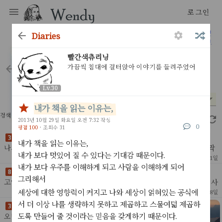
로그인
diaries
어제의 내가 내일의 나에게
빨간색츄리닝
가끔씩 침대에 걸터앉아 이야기를 들려주었어
diaries
Lv.30
Lv.30
시기
평점
*
*
내가 책을 읽는 이유는,
검색 결과 33개
2.30초
2013년 10월 29일 화요일 오전 7:32 작성
0
평점 100
·
조회수 31
나의 말과 글이 평범해지고 있다
내가 책을 읽는 이유는,
나의 문장들이다른이들의 표현과다른이들의 관용구에 둘려쌓여 옴짝
내가 보다 멋있어 질 수 있다는 기대감 때문이다.
달싹 못하고 있다.은유하지 못하고 직유하지도 못한다.“정말, 너무, 최
18
2023년 5월 1일
고, 좋다, 부족하다, 슬프다, 뛰어나다...”문
내가 보다 우주를 이해하게 되고 사람을 이해하게 되어
고양이를 만나러 가는 오늘,
그리해서
고양이를 만나러 가는 오늘, 깨끗히 몸을 단장하고 출발을 준비하는 사
이,어젯밤 아이가 죽었다는 문자를 받았다. 내가 코로나에 격리되지만
세상에 대한 영향력이 커지고 나와 세상이 얽혀있는 공식에
24
2
2022년 9월 18일
않았어도 빨리 치료할 수 있었을거라고 했다.
서 더 이상 나를 생략하지 못하고 제곱하고 스물여덟 제곱하
지금 나는 무엇을 하고 있나
도록 만들어 줄 것이라는 믿음을 갖게하기 때문이다.
오래 전, 그래봤자 5년전, 파이썬 라이브러리들은 돌아가지