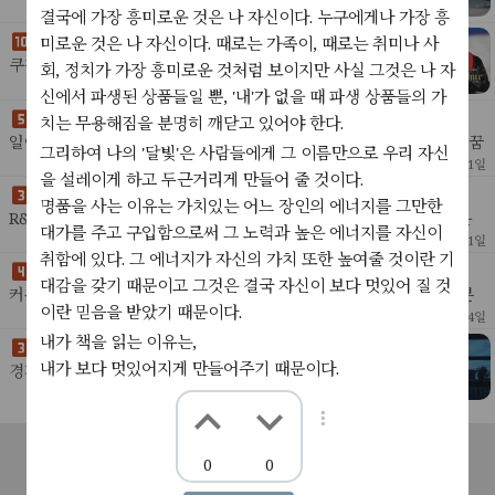
않았다.그 동안 세상이 변했다.맥의 cpu 제조사가 변했고 트
27
2022년 8월 15일
결국에 가장 흥미로운 것은 나 자신이다. 누구에게나 가장 흥
위터 인증 시스템이 변했고 포탈들의 컨텐츠 로딩 방식이 바
이곳에 서서
미로운 것은 나 자신이다. 때로는 가족이, 때로는 취미나 사
뀌
쿠팡에서 상하차를 하고 배민에서 음식을 배달하고전시회
회, 정치가 가장 흥미로운 것처럼 보이지만 사실 그것은 나 자
에서 드론을 나르고 부동산 경매 수업을 들었다.그 동안 주
39
1
2022년 8월 3일
신에서 파생된 상품들일 뿐, '내'가 없을 때 파생 상품들의 가
식은 7천만원이 올랐다가 다시 마이너스 천만원이 되었고구
일어날때가 되어서 꾸게된 꿈
치는 무용해짐을 분명히 깨닫고 있어야 한다.
글 광고를 끊은
일어날때가 다 되어서야 꿈을 꿨다.아주 오랜만에 보광이를 만났다. 꿈
그리하여 나의 '달빛'은 사람들에게 그 이름만으로 우리 자신
속에서 만난건 처음이지 싶다. 보광이는 으레 그 능글맞은 미소를 지으
18
2022년 5월 11일
을 설레이게 하고 두근거리게 만들어 줄 것이다.
며 살짝 고개를 숙이고 사업이야기를 했다.신
명품을 사는 이유는 가치있는 어느 장인의 에너지를 그만한
R&D 비용이 너무 많이 들어가고 있다. 그렇다고 성공의 확률이 높은
대가를 주고 구입함으로써 그 노력과 높은 에너지를 자신이
것도 아니다. 아직은 때가 아닌것만 같다.고민 중, 조금 더 가볍게 테스
17
2022년 5월 1일
취함에 있다. 그 에너지가 자신의 가치 또한 높여줄 것이란 기
트해 보고 싶은 아이디어가 떠올
에펨코리아
대감을 갖기 때문이고 그것은 결국 자신이 보다 멋있어 질 것
커뮤니티에 영향을 받고 있다. 그들의 분노를 계속 접하다 보니 그 분
이란 믿음을 받았기 때문이다.
노가 내게도 전해지는 것을 느낀다. 좋은면도 많지만 나쁜면도 많은 곳
26
2022년 3월 24일
이다.내 감정의 움직임을 유심히 보고 그 움
내가 책을 읽는 이유는,
실제로는 조금 더 회색에 가까운 색
내가 보다 멋있어지게 만들어주기 때문이다.
경계에 선 색을 좋아한다.blue-grey나 orange나 purple,
light-green 같은 색이 좋다.그 중에서도 가장 좋아하는 색
46
2
2022년 3월 18일
은 블루그레이.지금 이 무렵의 색이다.
머리속에 떠오르는 그 느낌
어떨때는 책의 내용은 상관없는 것처럼 느껴지기도 한다.그냥 이렇게
공지사항
서비스소개
고객센터
문의하기
이용약관
0
0
책을 읽으며 머릿속에 떠오르는 것들, 새로운 해석들, 새로운 호기심,
15
2022년 3월 13일
개인정보처리방침
새로운 도전을 향한 욕망들이 너무 좋은 것이