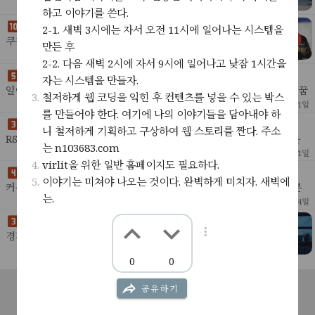
않았다.그 동안 세상이 변했다.맥의 cpu 제조사가 변했고 트
27
2022년 8월 15일
하고 이야기를 쓴다.
위터 인증 시스템이 변했고 포탈들의 컨텐츠 로딩 방식이 바
이곳에 서서
2-1. 새벽 3시에는 자서 오전 11시에 일어나는 시스템을
뀌
쿠팡에서 상하차를 하고 배민에서 음식을 배달하고전시회
만든 후
에서 드론을 나르고 부동산 경매 수업을 들었다.그 동안 주
39
1
2022년 8월 3일
2-2. 다음 새벽 2시에 자서 9시에 일어나고 낮잠 1시간을
식은 7천만원이 올랐다가 다시 마이너스 천만원이 되었고구
일어날때가 되어서 꾸게된 꿈
글 광고를 끊은
자는 시스템을 만들자.
일어날때가 다 되어서야 꿈을 꿨다.아주 오랜만에 보광이를 만났다. 꿈
철저하게 웹 코딩을 익힌 후 컨텐츠를 넣을 수 있는 박스
속에서 만난건 처음이지 싶다. 보광이는 으레 그 능글맞은 미소를 지으
18
2022년 5월 11일
를 만들어야 한다. 여기에 나의 이야기들을 담아내야 하
며 살짝 고개를 숙이고 사업이야기를 했다.신
니 철저하게 기획하고 구상하여 웹 스토리를 짠다. 주소
R&D 비용이 너무 많이 들어가고 있다. 그렇다고 성공의 확률이 높은
는 n103683.com
것도 아니다. 아직은 때가 아닌것만 같다.고민 중, 조금 더 가볍게 테스
17
2022년 5월 1일
virlit을 위한 일반 홈페이지도 필요하다.
트해 보고 싶은 아이디어가 떠올
에펨코리아
이야기는 미쳐야 나오는 것이다. 완벽하게 미치자. 새벽에
커뮤니티에 영향을 받고 있다. 그들의 분노를 계속 접하다 보니 그 분
는.
노가 내게도 전해지는 것을 느낀다. 좋은면도 많지만 나쁜면도 많은 곳
26
2022년 3월 24일
이다.내 감정의 움직임을 유심히 보고 그 움
실제로는 조금 더 회색에 가까운 색
경계에 선 색을 좋아한다.blue-grey나 orange나 purple,
light-green 같은 색이 좋다.그 중에서도 가장 좋아하는 색
46
2
2022년 3월 18일
0
0
은 블루그레이.지금 이 무렵의 색이다.
머리속에 떠오르는 그 느낌
어떨때는 책의 내용은 상관없는 것처럼 느껴지기도 한다.그냥 이렇게
공지사항
서비스소개
고객센터
문의하기
이용약관
공유하기
책을 읽으며 머릿속에 떠오르는 것들, 새로운 해석들, 새로운 호기심,
15
2022년 3월 13일
개인정보처리방침
새로운 도전을 향한 욕망들이 너무 좋은 것이