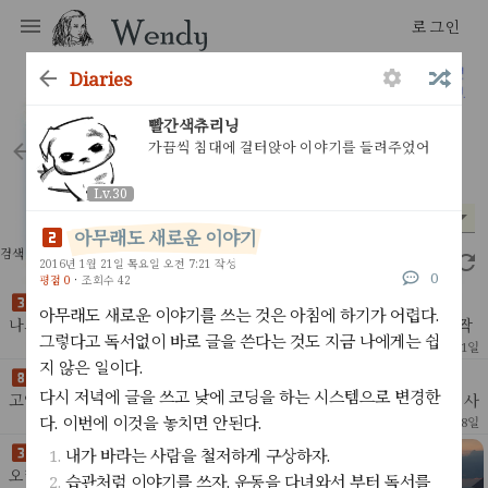
로그인
diaries
어제의 내가 내일의 나에게
빨간색츄리닝
가끔씩 침대에 걸터앉아 이야기를 들려주었어
diaries
Lv.30
Lv.30
시기
평점
*
*
아무래도 새로운 이야기
검색 결과 33개
2.31초
2016년 1월 21일 목요일 오전 7:21 작성
0
평점 0
·
조회수 42
나의 말과 글이 평범해지고 있다
아무래도 새로운 이야기를 쓰는 것은 아침에 하기가 어렵다.
나의 문장들이다른이들의 표현과다른이들의 관용구에 둘려쌓여 옴짝
그렇다고 독서없이 바로 글을 쓴다는 것도 지금 나에게는 쉽
달싹 못하고 있다.은유하지 못하고 직유하지도 못한다.“정말, 너무, 최
18
2023년 5월 1일
고, 좋다, 부족하다, 슬프다, 뛰어나다...”문
지 않은 일이다.
고양이를 만나러 가는 오늘,
다시 저녁에 글을 쓰고 낮에 코딩을 하는 시스템으로 변경한
고양이를 만나러 가는 오늘, 깨끗히 몸을 단장하고 출발을 준비하는 사
이,어젯밤 아이가 죽었다는 문자를 받았다. 내가 코로나에 격리되지만
다. 이번에 이것을 놓치면 안된다.
24
2
2022년 9월 18일
않았어도 빨리 치료할 수 있었을거라고 했다.
지금 나는 무엇을 하고 있나
내가 바라는 사람을 철저하게 구상하자.
오래 전, 그래봤자 5년전, 파이썬 라이브러리들은 돌아가지
습관처럼 이야기를 쓰자. 운동을 다녀와서 부터 독서를