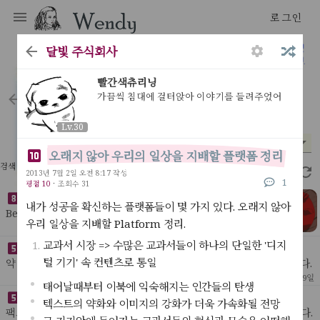
로그인
달빛 주식회사
다문 다독 다상량 그리고 액션
빨간색츄리닝
가끔씩 침대에 걸터앉아 이야기를 들려주었어
letters
Lv.30
Lv.30
분야
시기
평점
*
*
*
오래지 않아 우리의 일상을 지배할 플랫폼 정리
검색 결과 36개
2.37초
2013년 7월 2일 오전 8:17 작성
1
평점 10
·
조회수 31
3D 프린터로 만들 것 목록
내가 성공을 확신하는 플랫폼들이 몇 가지 있다. 오래지 않아
Behelit인공지능 목걸이. 가끔 눈을 깜빡이기만해도 매력적
우리 일상을 지배할 Platform 정리.
인 목걸이가 될것이다웬디 로고 사무실 BI웬디 로고 머그컵
[ My Idea ]
52
2022년 8월 28일
=> no needs나무 똥통(위아래로 잠글 수 있는)
교과서 시장 => 수많은 교과서들이 하나의 단일한 '디지
세상을 바꿀 인공지능 목록 정리
털 기기' 속 컨텐츠로 통일
약 3,4년 전 모든 스타트업은 자신의 아이템 앞에 '인공지능'을 붙였다.
인공지능이 붙지 않으면 스타트업처럼 보이지가 않았다. 특히 배달, 교
[ My Idea ]
144
2022년 3월 9일
태어날때부터 이북에 익숙해지는 인간들의 탄생
육, 세탁, 쇼핑처럼 구시대적인 사업
약해진 러시아를 중국이 가만히 둘까
텍스트의 약화와 이미지의 강화가 더욱 가속화될 전망
팩트 : 중국의 동계 올림픽이 끝나자 러시아는 우크라이나를 침공했다.