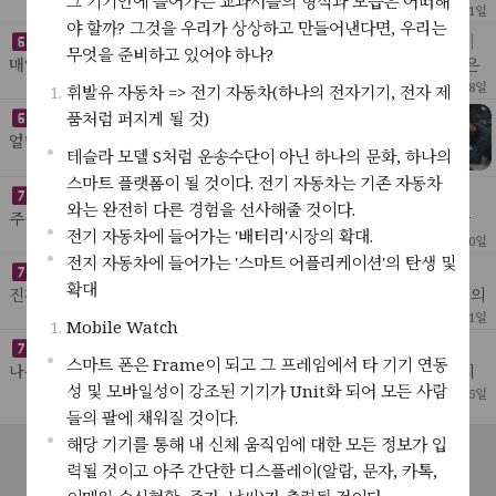
그 기기안에 들어가는 교과서들의 형식과 모습은 어떠해
* 푸틴 시나리오- 푸틴은 4일안에 전쟁을 끝낼 수 있다고 생각했다. 사
[ 나의글 ]
51
3
2022년 3월 1일
야 할까? 그것을 우리가 상상하고 만들어낸다면, 우리는
이버 테러와 가짜 뉴스로 우크라이나 온라
기업에서 일정을 체크하고 개인의 하루하루 성과를 체크하는 이
무엇을 준비하고 있어야 하나?
유는 무엇일까?
매일 똑같이 하는것은 기록할 필요가 없다.나는 매일 1시간 반 똑같은
운동을 하기에 그것을 체크하거나 기록하지 않는다. 샤워나 김치찌게
[ 웬디 ]
25
2022년 2월 28일
휘발유 자동차 => 전기 자동차(하나의 전자기기, 전자 제
를 기록하지 않는 것과 같다 - 음식을 좋아하
품처럼 퍼지게 될 것)
카센터 사업을 주시하자
얼마 전 도둑들을 다시 보았다.보면서 내가 기억하는 장면이
테슬라 모델 S처럼 운송수단이 아닌 하나의 문화, 하나의
몇 없다는 걸 알고 살짝 놀랐다. 대부분 처음 보는 장면 같았
[ My Idea ]
23
2022년 2월 21일
다;내용보다 눈에 들어온건 도둑들의 모임 장소였다.카센터.
스마트 플랫폼이 될 것이다. 전기 자동차는 기존 자동차
게임의 이름은 18세기 수학
와는 완전히 다른 경험을 선사해줄 것이다.
주식으로 보자면 투자에 가장 좋은 시기가 오고 있다. 전쟁으로 인한
전기 자동차에 들어가는 '배터리'시장의 확대.
일시적 혼란은 언제나 투자의 적기였다. 테슬라는 최소 6번 정도는 더
[ 웬디 ]
18
2022년 2월 20일
거래를 해야한다. 현차가 떨어지는건 상식?
전지 자동차에 들어가는 '스마트 어플리케이션'의 탄생 및
진정한 인공지능의 폭발은 눈에서 비롯될 것이다
확대
진짜 ai, 인간같은 인공지능을 만드는 건 지금으로서 그 가능성조차 의
심을 받고 있지만, 그것의 실현 여부와 상관없이인공지능의 폭발적인
[ 나의글 ]
50
2022년 1월 11일
Mobile Watch
발전은 인공지능이 무엇인지 실제로 우리가 느
오래된 인터넷 주소, 어딘가.
스마트 폰은 Frame이 되고 그 프레임에서 타 기기 연동
나무로 만들어진 허름한 방. 낡은 책상 위에 조그맣게 달려 있는 먼지
성 및 모바일성이 강조된 기기가 Unit화 되어 모든 사람
낀 창문. 몇 십 년간 그 누구의 방해도 받아 본 적 없는 오래된 공기들
[ 나의 소설 ]
27
1
2021년 12월 5일
이 노란 햇살 속에 낮잠을 자고 있다.
들의 팔에 채워질 것이다.
대머리와 비만
해당 기기를 통해 내 신체 움직임에 대한 모든 정보가 입
과학적으로 무엇이 진화인지 아닌지는 당대에 평가가 불가능함. 오직
공지사항
서비스소개
고객센터
문의하기
이용약관
후대만이 평가할 수 있음. 대머리가 후대에 진화로 인정받으려면 인류
력될 것이고 아주 간단한 디스플레이(알람, 문자, 카톡,
[ 나의글 ]
27
2021년 12월 5일
개인정보처리방침
의 대다수가 대머리가 되어야 함. 즉, 현재의