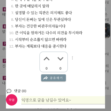
* 푸틴 시나리오- 푸틴은 4일안에 전쟁을 끝낼 수 있다고 생각했다. 사
[ 나의글 ]
51
3
2022년 3월 1일
한 곳에 매달리지 말라
이버 테러와 가짜 뉴스로 우크라이나 온라
기업에서 일정을 체크하고 개인의 하루하루 성과를 체크하는 이
설명할 수 있는 직관은 의지해도 좋다
유는 무엇일까?
매일 똑같이 하는것은 기록할 필요가 없다.나는 매일 1시간 반 똑같은
운동을 하기에 그것을 체크하거나 기록하지 않는다. 샤워나 김치찌게
당신이 돈버는 일에 신은 무관심하다
[ 웬디 ]
25
2022년 2월 28일
를 기록하지 않는 것과 같다 - 음식을 좋아하
부자는 건강한 비관주의자들이다
카센터 사업을 주시하자
얼마 전 도둑들을 다시 보았다.보면서 내가 기억하는 장면이
큰 이익을 원하거든 다수의 의견을 무시하라
몇 없다는 걸 알고 살짝 놀랐다. 대부분 처음 보는 장면 같았
[ My Idea ]
23
2022년 2월 21일
시작부터 순조롭지 않으면 바꿔라
다;내용보다 눈에 들어온건 도둑들의 모임 장소였다.카센터.
게임의 이름은 18세기 수학
부자는 계획보다 대응을 중시한다
주식으로 보자면 투자에 가장 좋은 시기가 오고 있다. 전쟁으로 인한
일시적 혼란은 언제나 투자의 적기였다. 테슬라는 최소 6번 정도는 더
[ 웬디 ]
18
2022년 2월 20일
거래를 해야한다. 현차가 떨어지는건 상식?
진정한 인공지능의 폭발은 눈에서 비롯될 것이다
진짜 ai, 인간같은 인공지능을 만드는 건 지금으로서 그 가능성조차 의
0
0
심을 받고 있지만, 그것의 실현 여부와 상관없이인공지능의 폭발적인
[ 나의글 ]
50
2022년 1월 11일
발전은 인공지능이 무엇인지 실제로 우리가 느
오래된 인터넷 주소, 어딘가.
공유하기
나무로 만들어진 허름한 방. 낡은 책상 위에 조그맣게 달려 있는 먼지
낀 창문. 몇 십 년간 그 누구의 방해도 받아 본 적 없는 오래된 공기들
[ 나의 소설 ]
27
1
2021년 12월 5일
댓글 (0)
이 노란 햇살 속에 낮잠을 자고 있다.
대머리와 비만
익명으로 글을 남길수 있어요~
과학적으로 무엇이 진화인지 아닌지는 당대에 평가가 불가능함. 오직
무명
공지사항
서비스소개
고객센터
문의하기
이용약관
후대만이 평가할 수 있음. 대머리가 후대에 진화로 인정받으려면 인류
[ 나의글 ]
27
2021년 12월 5일
개인정보처리방침
의 대다수가 대머리가 되어야 함. 즉, 현재의