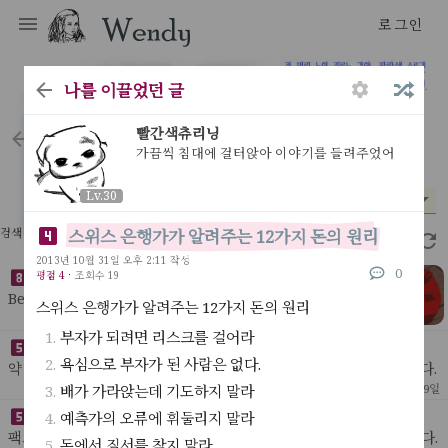
로그인
다문 다독 다상량 그리고 액션
나를 이끌었던 글
빨간색츄리닝
letters
가끔씩 침대에 걸터앉아 이야기를 들려주었어
Lv.30
분야
시기
평점
Lv.30
*
*
*
스위스 은행가가 알려주는 12가지 돈의 원리
검색 결과 36개
2.54초
2013년 10월 31일 오후 2:11 작성
0
평점 4
·
조회수 19
3D 프린터로 만들 것 목록
Behelit인공지능 목걸이. 가끔 눈을 깜빡이기만해도 매력적
스위스 은행가가 알려주는 12가지 돈의 원리
인 목걸이가 될것이다웬디 로고 사무실 BI웬디 로고 머그컵
[ My Idea ]
52
2022년 8월 28일
=> no needs나무 똥통(위아래로 잠글 수 있는)
부자가 되려면 리스크를 걸어라
세상을 바꿀 인공지능 목록 정리
욕심으로 부자가 된 사람은 없다.
약 3,4년 전 모든 스타트업은 자신의 아이템 앞에 '인공지능'을 붙였다.
인공지능이 붙지 않으면 스타트업처럼 보이지가 않았다. 특히 배달, 교
[ My Idea ]
배가 가라앉는데 기도하지 말라
144
2022년 3월 9일
육, 세탁, 쇼핑처럼 구시대적인 사업
약해진 러시아를 중국이 가만히 둘까
예측가의 오류에 휘둘리지 말라
팩트 : 중국의 동계 올림픽이 끝나자 러시아는 우크라이나를 침공했다.
돈에서 질서를 찾지 말라