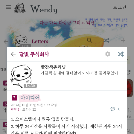
로그인
다문 다독 다상량 그리고 액션
letters
Lv.30
달빛 주식회사
분야
시기
평점
*
*
*
빨간색츄리닝
검색 결과 36개
2.33초
가끔씩 침대에 걸터앉아 이야기를 들려주었어
3D 프린터로 만들 것 목록
Lv.30
Behelit인공지능 목걸이. 가끔 눈을 깜빡이기만해도 매력적
인 목걸이가 될것이다웬디 로고 사무실 BI웬디 로고 머그컵
[ My Idea ]
52
2022년 8월 28일
아이디어
=> no needs나무 똥통(위아래로 잠글 수 있는)
세상을 바꿀 인공지능 목록 정리
2014년 10월 31일 오전 8:27 작성
0
평점 3
·
조회수 22
약 3,4년 전 모든 스타트업은 자신의 아이템 앞에 '인공지능'을 붙였다.
인공지능이 붙지 않으면 스타트업처럼 보이지가 않았다. 특히 배달, 교
[ My Idea ]
144
2022년 3월 9일
1. 오피스텔이나 원룸 앱을 만들자.
육, 세탁, 쇼핑처럼 구시대적인 사업
약해진 러시아를 중국이 가만히 둘까
2. 하루 24시간을 사람들이 사기 시작했다. 제한된 자원 24시
팩트 : 중국의 동계 올림픽이 끝나자 러시아는 우크라이나를 침공했다.
간을 인류 모두가 함께 써야한다면?