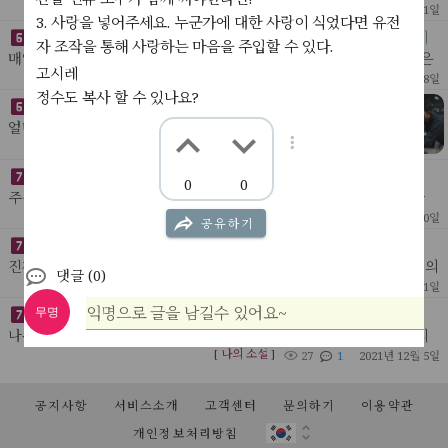
* 푸틴 시나리오- 푸틴은 4일안에 전쟁을 끝낼 수 있다고 생각했다. 사
[ 나의글 ]
51
3
2022년 3월 1일
3. 사랑을 넣어주세요. 누군가에 대한 사랑이 식었다면 유전
이버 테러와 가짜 뉴스로 우크라이나 온라
기업에서 일정을 체크하고 개인의 하루하루 성과를 체크하는 이
자 조작을 통해 사랑하는 마음을 주입할 수 있다.
유는 무엇일까?
매일 똑같이 하는것은 기록할 필요가 없다.나는 매일 1시간 반 똑같은
고시레
운동을 하기에 그것을 체크하거나 기록하지 않는다. 샤워나 김치찌게
[ 웬디 ]
25
2022년 2월 28일
를 기록하지 않는 것과 같다 - 음식을 좋아하
정수도 복사 할 수 있나요?
카센터 사업을 주시하자
얼마 전 도둑들을 다시 보았다.보면서 내가 기억하는 장면이
몇 없다는 걸 알고 살짝 놀랐다. 대부분 처음 보는 장면 같았
[ My Idea ]
23
2022년 2월 21일
다;내용보다 눈에 들어온건 도둑들의 모임 장소였다.카센터.
게임의 이름은 18세기 수학
0
0
주식으로 보자면 투자에 가장 좋은 시기가 오고 있다. 전쟁으로 인한
일시적 혼란은 언제나 투자의 적기였다. 테슬라는 최소 6번 정도는 더
[ 웬디 ]
18
2022년 2월 20일
공유하기
거래를 해야한다. 현차가 떨어지는건 상식?
진정한 인공지능의 폭발은 눈에서 비롯될 것이다
진짜 ai, 인간같은 인공지능을 만드는 건 지금으로서 그 가능성조차 의
댓글 (0)
심을 받고 있지만, 그것의 실현 여부와 상관없이인공지능의 폭발적인
[ 나의글 ]
50
2022년 1월 11일
발전은 인공지능이 무엇인지 실제로 우리가 느
익명으로 글을 남길수 있어요~
무명
오래된 인터넷 주소, 어딘가.
나무로 만들어진 허름한 방. 낡은 책상 위에 조그맣게 달려 있는 먼지
낀 창문. 몇 십 년간 그 누구의 방해도 받아 본 적 없는 오래된 공기들
[ 나의 소설 ]
27
1
2021년 12월 5일
이 노란 햇살 속에 낮잠을 자고 있다.
대머리와 비만
과학적으로 무엇이 진화인지 아닌지는 당대에 평가가 불가능함. 오직
공지사항
서비스소개
고객센터
문의하기
이용약관
후대만이 평가할 수 있음. 대머리가 후대에 진화로 인정받으려면 인류
[ 나의글 ]
27
2021년 12월 5일
개인정보처리방침
의 대다수가 대머리가 되어야 함. 즉, 현재의