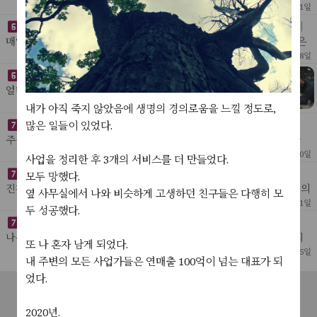
* 푸틴 시나리오- 푸틴은 4일안에 전쟁을 끝낼 수 있다고 생각했다. 사
[ 나의글 ]
51
3
2022년 3월 1일
이버 테러와 가짜 뉴스로 우크라이나 온라
기업에서 일정을 체크하고 개인의 하루하루 성과를 체크하는 이
유는 무엇일까?
매일 똑같이 하는것은 기록할 필요가 없다.나는 매일 1시간 반 똑같은
운동을 하기에 그것을 체크하거나 기록하지 않는다. 샤워나 김치찌게
[ 웬디 ]
25
2022년 2월 28일
를 기록하지 않는 것과 같다 - 음식을 좋아하
카센터 사업을 주시하자
얼마 전 도둑들을 다시 보았다.보면서 내가 기억하는 장면이
몇 없다는 걸 알고 살짝 놀랐다. 대부분 처음 보는 장면 같았
[ My Idea ]
23
2022년 2월 21일
내가 아직 죽지 않았음에 생명의 경의로움을 느낄 정도로,
다;내용보다 눈에 들어온건 도둑들의 모임 장소였다.카센터.
많은 일들이 있었다.
게임의 이름은 18세기 수학
주식으로 보자면 투자에 가장 좋은 시기가 오고 있다. 전쟁으로 인한
일시적 혼란은 언제나 투자의 적기였다. 테슬라는 최소 6번 정도는 더
[ 웬디 ]
18
2022년 2월 20일
사업을 정리한 후 3개의 서비스를 더 만들었다.
거래를 해야한다. 현차가 떨어지는건 상식?
진정한 인공지능의 폭발은 눈에서 비롯될 것이다
모두 망했다.
진짜 ai, 인간같은 인공지능을 만드는 건 지금으로서 그 가능성조차 의
옆 사무실에서 나와 비슷하게 고생하던 친구들은 다행히 모
심을 받고 있지만, 그것의 실현 여부와 상관없이인공지능의 폭발적인
[ 나의글 ]
50
2022년 1월 11일
두 성공했다.
발전은 인공지능이 무엇인지 실제로 우리가 느
오래된 인터넷 주소, 어딘가.
나무로 만들어진 허름한 방. 낡은 책상 위에 조그맣게 달려 있는 먼지
또 나 혼자 남게 되었다.
낀 창문. 몇 십 년간 그 누구의 방해도 받아 본 적 없는 오래된 공기들
[ 나의 소설 ]
27
1
2021년 12월 5일
내 주변의 모든 사업가들은 연매출 100억이 넘는 대표가 되
이 노란 햇살 속에 낮잠을 자고 있다.
대머리와 비만
었다.
과학적으로 무엇이 진화인지 아닌지는 당대에 평가가 불가능함. 오직
공지사항
서비스소개
고객센터
문의하기
이용약관
후대만이 평가할 수 있음. 대머리가 후대에 진화로 인정받으려면 인류
[ 나의글 ]
27
2021년 12월 5일
개인정보처리방침
2020년.
의 대다수가 대머리가 되어야 함. 즉, 현재의