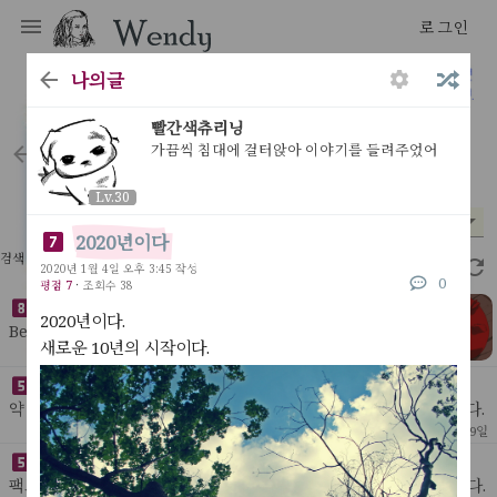
로그인
나의글
다문 다독 다상량 그리고 액션
빨간색츄리닝
가끔씩 침대에 걸터앉아 이야기를 들려주었어
letters
Lv.30
Lv.30
분야
시기
평점
*
*
*
2020년이다
검색 결과 36개
3.39초
2020년 1월 4일 오후 3:45 작성
0
평점 7
·
조회수 38
3D 프린터로 만들 것 목록
2020년이다.
Behelit인공지능 목걸이. 가끔 눈을 깜빡이기만해도 매력적
새로운 10년의 시작이다.
인 목걸이가 될것이다웬디 로고 사무실 BI웬디 로고 머그컵
[ My Idea ]
52
2022년 8월 28일
=> no needs나무 똥통(위아래로 잠글 수 있는)
세상을 바꿀 인공지능 목록 정리
약 3,4년 전 모든 스타트업은 자신의 아이템 앞에 '인공지능'을 붙였다.
인공지능이 붙지 않으면 스타트업처럼 보이지가 않았다. 특히 배달, 교
[ My Idea ]
144
2022년 3월 9일
육, 세탁, 쇼핑처럼 구시대적인 사업
약해진 러시아를 중국이 가만히 둘까
팩트 : 중국의 동계 올림픽이 끝나자 러시아는 우크라이나를 침공했다.