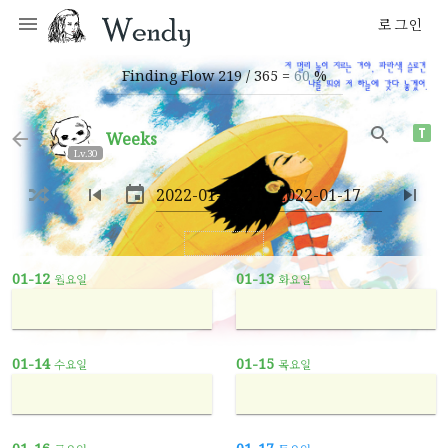
로그인
Finding Flow 219 / 365 =
60
%
weeks
Lv.30
~
01-12
01-13
월요일
화요일
01-14
01-15
수요일
목요일