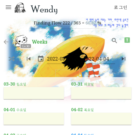
로그인
Finding Flow 222 / 365 =
60.82
%
weeks
Lv.30
~
03-30
03-31
월요일
화요일
04-01
04-02
수요일
목요일