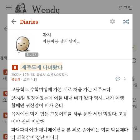
로그인
diaries
diaries
Lv.18
감자
아등바등 살지 말자...
시기
평점
*
*
Lv.18
검색 결과 91개
2.12초
제주도에 다녀왔다
평소와 똑같이 스트레스로 입맛을 잃었다
2022년 12월 6일 화요일 오전 8:06 작성
새로운 환경에 들어가기만 하면 아무것도 안해도 한없이 스트레스 받
2
평점 8
·
조회수 18
는 나새끼...최근 달리기도 시작해서몸무게는 순조롭게 내려가고 있다
1
2026년 7월 21일
고등학교 수학여행때 가본 뒤로 처음 가는 제주도다.
요즘같아선 걍 자다가 죽었음 좋겠고 막 그렇다
날이 더워서 그런가
3박4일 일정이었는데 이틀 내내 비가 왔다 역시...내가 여행
요즘은 거의 매일 우울하다사람들하고 자주 만나고 책도 읽고 잠도 일
할때만 귀신같이 비가 온다
찍 자고 달리기도 시작했는데 우울이 자꾸 내 발목을 잡아 자다가도 몇
2
2026년 7월 17일
번씩 깬다사는게 너무 버겁게 느껴지고앞으로가
육지에선 먹기 힘든 고등어회를 하루 동안 세번 먹었다. 고등
첫출근 하고싶지않아
어야 진짜 미안해
ㅋㅋㅋㅋ2년 존버한 직장 들어가는데까진 성공했는데...텃세 심하면
어떡하지?내가 폐급 직원이면 어떡하지?그러다 잘리면 어떡하지?따
5
2026년 7월 5일
파닥파닥이란 애니메이션을 본 뒤로 좋아하는 회를 먹을때마
위의 망상으로 인생을 허비하고 있다개멍청한 새끼들도
걱정을 해서 걱정이 없어지면 걱정이 없겠네
다 죄책감이 장난 아니다