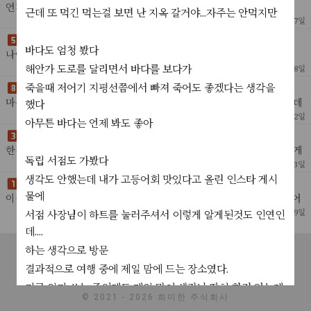
언제까지 마음 무겁게 살아가야 하냐고...
근데 또 먹긴 먹는걸 보면 난 지옥 갈거야...자주는 안먹지만
3
2026년 6월 27일
시간이 너무 빨리 간다..
바다도 엄청 봤다
나이 먹을수록 더 빨리 가는듯..요즘은 그냥 정신이없다 그저 일요일
아침에 화실 갈 생각에 들뜰 뿐..
해안가 도로를 달리면서 바다를 보다가
3
2026년 4월 28일
죽을때 저어기 지평선쯤에서 빠져 죽어도 좋겠다는 생각을
요즘은 그냥 별 일 없이 산다
마음 비우려고 노력하는중....공부도 해야되는데 너무 하기싫고ㅠ 근데
했다
이거때문에 스트레스 안받으려고 하는데 쉽지가 않다스트레스 안받으
8
2026년 3월 22일
아무튼 바다는 언제 봐도 좋아
려면 공부를 하면 되는데 ㅋㅋㅋㅋ안하고 있죵~
나 스스로에게만 관대하지 못한 인간
한창 사람 많이 만나고 다녔을때 그 사람들의 고민도 자연스럽게 듣게
독립 서점도 가봤다
됐는데난 그때마다 확신에 차서 다 잘될거라고느낌이 온다고 걱정하
14
2025년 10월 13일
지 말라고 말해줬었다실제로도 그런 느낌이 들었음
생각도 안했는데 내가 고등어회 맛있다고 올린 인스타 게시
새벽까지 안자기 금지
물에
이상한 생각 금지 인생 지긋지긋하다고 생각하기 금지!!!!아침에 일어
나서 씻고 밥먹고 도서관 가기
14
2025년 10월 9일
서점 사장님이 하트를 눌러주셔서 이렇게 알게된것도 인연인
데....
한없이 미루는 인생~
10년 넘게 미루다 두 달동안 면허 따기10년 넘게 미루다 한달만에 사
공지사항
서비스소개
고객센터
문의하기
이용약관
하는 생각으로 방문
랑니 네개 발치3년 고민하다 민화 배우기...심지어 민화 화실에서 꽤 칭
7
2025년 8월 7일
결과적으로 여행 중에 제일 맘에 드는 장소였다.
개인정보처리방침
찬 받고있다다들 나보고 잘그린대~!!!
드디어 탄핵
지금 일기 쓰는 중인데도 제일 많이 생각남 딱히 한건 없는데
임기 꽉 채울줄 알았는데지 발로 그걸 차버린 개멍청한 새끼에게 박수
© 2021 - 2026 희미한 주식회사
왜지
를
11
2025년 4월 4일