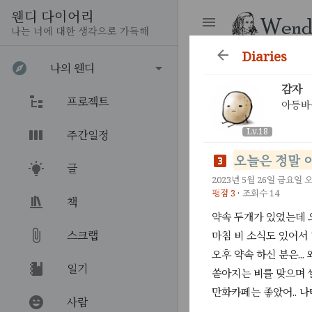
웬디 다이어리
나는 너에 대한 생각으로 가득해
diaries
나의 웬디
감자
프로젝트
아등바등
Lv.18
주간일정
오늘은 정말 이
글
2023년 5월 26일 금요일 오
평점 3
·
조회수 14
책
약속 두개가 있었는데 
스크랩
마침 비 소식도 있어서
오후 약속 하신 분은..
일기
쏟아지는 비를 맞으며
만화카페는 좋았어.. 
사람