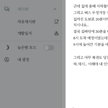
근데 집에 올때 지하철
게시판
그리고 버스 두정거장 지
집까진 도보로 20분이
자유게시판
치시나요...
결국 길바닥에 30분을
개발일지
8시 도착 예정이었는데
9시에 들어간 기분을 아십
늦은밤 모드
그리고 아무 복권도 
내 설정
하..역시... 이래야 