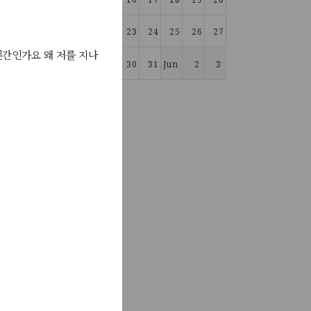
026년 6월 27일
21
22
23
24
25
26
27
인간인가요 왜 저를 지나
026년 4월 28일
28
29
30
31
Jun 1
2
3
 아침에 화실
026년 3월 22일
근데 이거때문
부를 하면
25년 10월 13일
게 됐는데난
 말해줬었다
025년 10월 9일
어나서 씻고
2025년 8월 7일
사랑니 네개
고있다다들 나
2025년 4월 4일
수를