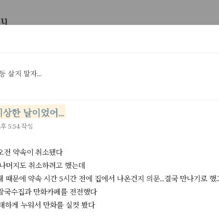
diaries
Lv.18
 살지 말자...
시기
*
검색 결과 91개
2.00초
상한 날이었어...
후 5:54 작성
평소와 똑같이 스트레스로 입맛을 잃었다
1
2
새로운 환경에 들어가기만 하면 아무것도 안해도 한없이 스트레스 받는
최근 달리기도 시작해서몸무게는 순조롭게 내려가고 있다 요즘같아선
오전 약속이 취소됐다
죽었음 좋겠고 막 그렇다
날이 더워서 그런가
2
2
 나머지도 취소하려고 했는데
요즘은 거의 매일 우울하다사람들하고 자주 만나고 책도 읽고 잠도 
. 왜 때문에 약속 시간 5시간 전에 집에서 나온건지 의문...결국 만나기로 했
리기도 시작했는데 우울이 자꾸 내 발목을 잡아 자다가도 몇번씩 깬
 쌀국수집과 만화카페를 전전했다
무 버겁게 느껴지고앞으로가
첫출근 하고싶지않아
5
나태하게 누워서 만화를 실컷 봤다
ㅋㅋㅋㅋ2년 존버한 직장 들어가는데까진 성공했는데...텃세 심하면
내가 폐급 직원이면 어떡하지?그러다 잘리면 어떡하지?따위의 망상