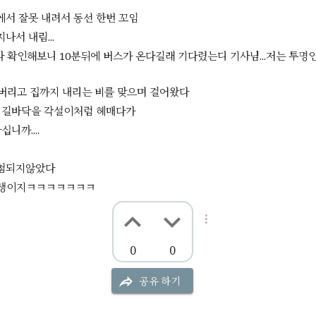
허비하고 있다개멍청한 새끼들도
걱정을 해서 걱정이 없어지면 걱정이 없겠네
3
2
에서 잘못 내려서 동선 한번 꼬임
언제까지 마음 무겁게 살아가야 하냐고...
나서 내림...
라 확인해보니 10분뒤에 버스가 온다길래 기다렸는디 기사님...저는 투명
시간이 너무 빨리 간다..
3
2
나이 먹을수록 더 빨리 가는듯..요즘은 그냥 정신이없다 그저 일요일
갈 생각에 들뜰 뿐..
 버리고 집까지 내리는 비를 맞으며 걸어왔다
요즘은 그냥 별 일 없이 산다
8
2
 길바닥을 각설이처럼 헤매다가
마음 비우려고 노력하는중....공부도 해야되는데 너무 하기싫고ㅠ 
니까....
에 스트레스 안받으려고 하는데 쉽지가 않다스트레스 안받으려면 공
되는데 ㅋㅋㅋㅋ안하고 있죵~
나 스스로에게만 관대하지 못한 인간
14
20
당첨되지않았다
한창 사람 많이 만나고 다녔을때 그 사람들의 고민도 자연스럽게 듣
그때마다 확신에 차서 다 잘될거라고느낌이 온다고 걱정하지 말라고
내 인생이지ㅋㅋㅋㅋㅋㅋㅋ
실제로도 그런 느낌이 들었음
새벽까지 안자기 금지
14
2
이상한 생각 금지 인생 지긋지긋하다고 생각하기 금지!!!!아침에 일
밥먹고 도서관 가기
0
0
한없이 미루는 인생~
7
10년 넘게 미루다 두 달동안 면허 따기10년 넘게 미루다 한달만에 
발치3년 고민하다 민화 배우기...심지어 민화 화실에서 꽤 칭찬 받
공유하기
보고 잘그린대~!!!
드디어 탄핵
11
임기 꽉 채울줄 알았는데지 발로 그걸 차버린 개멍청한 새끼에게 박