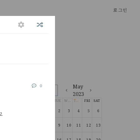
로그인
평점
*
026년 7월 21일
0
May
 나새끼...
오늘로
2023
 걍 자다가
SUN
MON
TUE
WED
THU
FRI
SAT
026년 7월 17일
일찍 자고 달
30
May 1
2
3
4
5
6
고
다사는게 너
2026년 7월 5일
7
8
9
10
11
12
13
 어떡하지?
으로 인생을
14
15
16
17
18
19
20